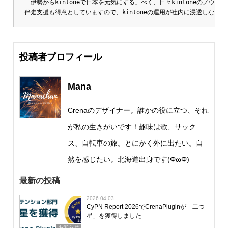
「伊勢からkintoneで日本を元気にする」べく、日々kintoneのノウハウ
伴走支援も得意としていますので、kintoneの運用が社内に浸透しない
投稿者プロフィール
Mana
Crenaのデザイナー。誰かの役に立つ、それ
が私の生きがいです！趣味は歌、サック
ス、自転車の旅。とにかく外に出たい。自
然を感じたい。北海道出身です(ΦωΦ)
最新の投稿
2026.04.03
CyPN Report 2026でCrenaPluginが「二つ
星」を獲得しました
お知らせ