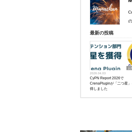
M
最新の投稿
お
2026.04.03
CyPN Report 2026で
CrenaPluginが「二つ星
得しました