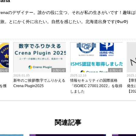
ana
Crenaのデザイナー。誰かの役に立つ、それが私の生きがいです！趣味
の旅。とにかく外に出たい。自然を感じたい。北海道出身です(ΦωΦ)
知らせ
お知らせ
お知らせ
2026.01.05
2025.12.16
2025.
新年のご挨拶/数字でふりかえる
情報セキュリティの国際規格
【障
」を獲
Crena Plugin2025
「ISO/IEC 27001:2022」を取得
発生
しました
【202
関連記事