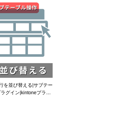
kintoneプラグイン
行を並び替える|サブテー
グイン|kintoneプラグ
イン