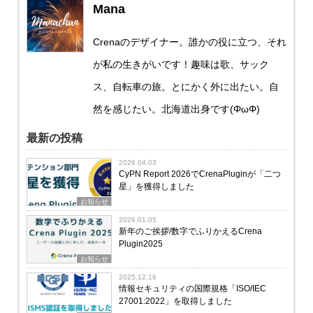
Mana
Crenaのデザイナー。誰かの役に立つ、それ
が私の生きがいです！趣味は歌、サック
ス、自転車の旅。とにかく外に出たい。自
然を感じたい。北海道出身です(ΦωΦ)
最新の投稿
2026.04.03
CyPN Report 2026でCrenaPluginが「二つ
星」を獲得しました
お知らせ
2026.01.05
新年のご挨拶/数字でふりかえるCrena
Plugin2025
お知らせ
2025.12.16
情報セキュリティの国際規格「ISO/IEC
27001:2022」を取得しました