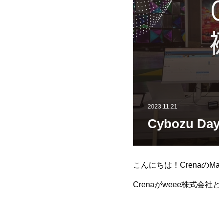
2023.11.21
Cybozu 
こんにちは！CrenaのMa
Crenaがweee株
Cybozu Daysとは？