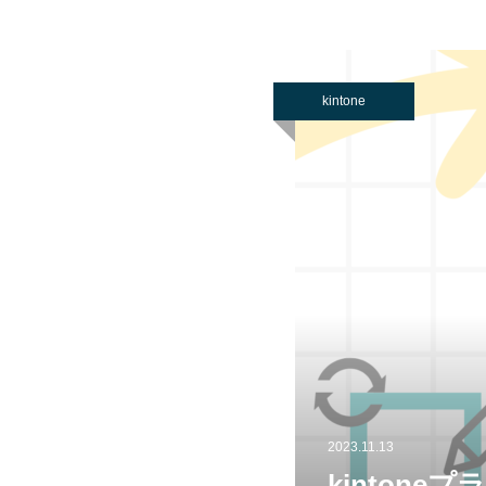
kintone
2023.11.13
kinton