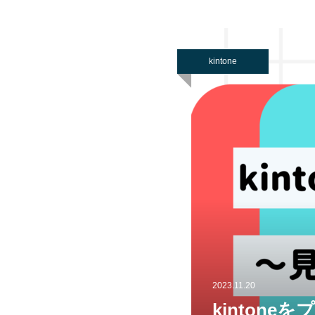
kintone
2023.11.20
kinton