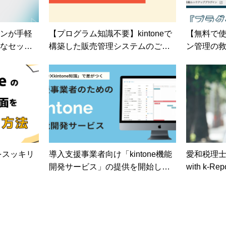
グインが手軽
【プログラム知識不要】kintoneで
【無料で使え
なセット
構築した販売管理システムのご紹
ン管理の
介
ネージャ
面をスッキリ
導入支援事業者向け「kintone機能
愛和税理士法人
開発サービス」の提供を開始しま
with k-
した！