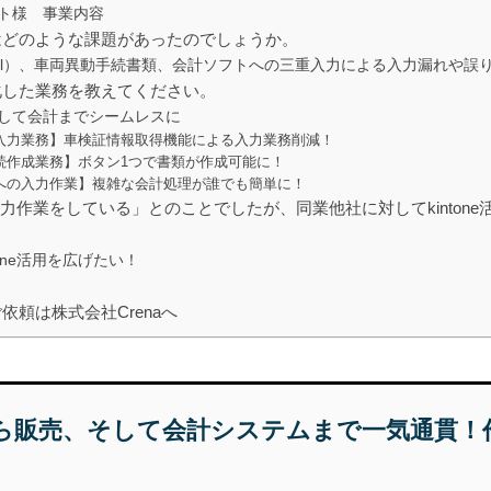
ト様 事業内容
る前はどのような課題があったのでしょうか。
cel）、車両異動手続書類、会計ソフトへの三重入力による入力漏れや誤
効率化した業務を教えてください。
して会計までシームレスに
入力業務】車検証情報取得機能による入力業務削減！
続作成業務】ボタン1つで書類が作成可能に！
への入力作業】複雑な会計処理が誰でも簡単に！
力作業をしている」とのことでしたが、同業他社に対してkinton
one活用を広げたい！
のご依頼は株式会社Crenaへ
ら販売、そして会計システムまで一気通貫！