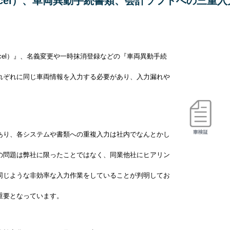
el）、
車両異動手続書類
、会計ソフトへの三重入
cel）』、名義変更や一時抹消登録などの『車両異動手続
れぞれに同じ車両情報を入力する必要があり、
入力漏れや
。
あり、各システムや書類への重複入力は社内でなんとかし
の問題は弊社に限ったことではなく、同業他社にヒアリン
同じような非効率な入力作業をしていることが判明してお
重要となっています。