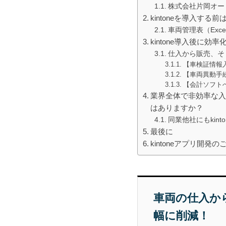
株式会社片岡オー
kintoneを導入す
車両管理表（Ex
kintone導入後に
仕入から販売、そ
【車検証情報
【車両異動手
【会計ソフト
業界全体で非効率な入
はありますか？
同業他社にもkint
最後に
kintoneアプリ開発
車両の仕入か
幅に削減！