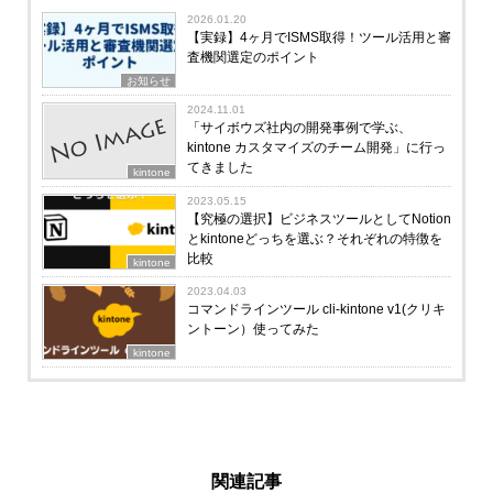
2026.01.20
【実録】4ヶ月でISMS取得！ツール活用と審
査機関選定のポイント
お知らせ
2024.11.01
「サイボウズ社内の開発事例で学ぶ、
kintone カスタマイズのチーム開発」に行っ
てきました
kintone
2023.05.15
【究極の選択】ビジネスツールとしてNotion
とkintoneどっちを選ぶ？それぞれの特徴を
比較
kintone
2023.04.03
コマンドラインツール cli-kintone v1(クリキ
ントーン）使ってみた
kintone
関連記事