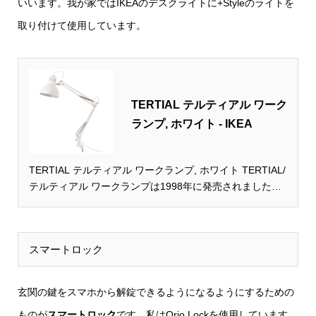
いいます。我が家ではIKEAのデスクライトに+Styleのライトを
取り付けて使用しています。
TERTIAL テルティアル ワーク
ランプ, ホワイト - IKEA
TERTIAL テルティアル ワークランプ, ホワイト TERTIAL/
テルティアル ワークランプは1998年に発売されました。
クラシックなスチール製のデザインで、調節可能なアーム
とヘッドが付いたランプは、フレキシブルで効果的な読書
ライトをお探しの方にぴったりです アームとヘッドを動
スマートロック
かして光の向きを調節できます テーブルランプとして使
うことも、壁に取り付けることもできます
玄関の鍵をスマホから解錠できるようになるようにするための
ものが
スマートロック
です。私はQrio Lockを使用しています。