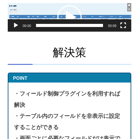
動
画
プ
レ
ー
00:00
00:09
ヤ
ー
解決策
POINT
・フィールド制御プラグインを利用すれば
解決
・テーブル内のフィールドを非表示に設定
することができる
・画面ごとに必要なフィールドだけ表示で