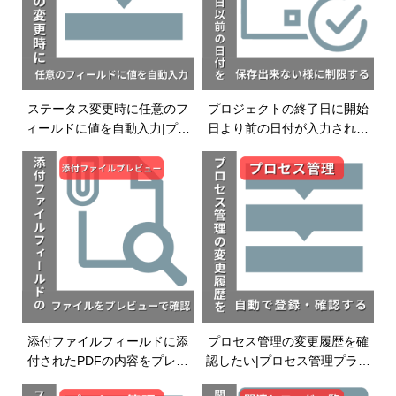
ステータス変更時に任意のフ
プロジェクトの終了日に開始
ィールドに値を自動入力|プロ
日より前の日付が入力された
セス管理プラグイン|kintoneプ
ら保存できないようにする|入
ラグイン
力制御プラグイン|kintoneプラ
グイン
添付ファイルフィールドに添
プロセス管理の変更履歴を確
付されたPDFの内容をプレビ
認したい|プロセス管理プラグ
ューで確認したい|添付ファイ
イン|kintoneプラグイン