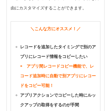
間
ィールドの値を一気に変更したい
ステータスに合わせて入力すべきフィー
ラベルが多すぎて必要な情報が埋もれて
由にカスタマイズすることができます。
⇨ ドラッグ&ドロップで簡単にスケジ
⇨ 一括編集機能でまとめて変更！ ス
ルドをわかりやすく表示したい
いる
ュールバーを修正可能！ スケジュール
マートな運用を可能に
⇨ 条件付き色変え機能で、ステータス
⇨ ツールチップによるコンパクト表示
＼こんな方にオススメ！／
の作成や変更を効率化します
に合わせて該当のフィールドが含まれる
で、視覚的なストレスを削減します！
タブを色変え表示！ 直感的に目的のタ
レコードを追加したタイミングで別のア
活用事例
関連ブログ
ブが分かります
プリにレコード情報をコピーしたい
活用事例
関連ブログ
活用事例
関連ブログ
⇨ アプリ間レコードコピー機能で、レ
一覧画面を取引
三種の神器で進
コード追加時に自動で別アプリにレコー
スケジュール管
進捗管理を効果
先の業種ごとに
ツールチップに
化するkintoneの
kintoneプラグイ
活用事例
関連ブログ
ドをコピー可能！
理の課題を解消
的に実現！
グループ分けし
リンクを表示す
プロジェクト管
ンでツールチッ
アプリアクションでコピーした時にルッ
する方法
kintoneのガント
て表示する
現在のフェーズ
る
理 〜カンバン・
kintoneをプラグ
プが使える！ ふ
クアップの取得をするのが手間
担当者別、プロ
チャートプラグ
レコード一覧か
のタブに色をつ
画面ごとにツー
ガントチャー
インでタブ表
きだしコメント