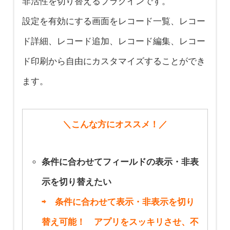
非活性を切り替えるプラグインです。
コピーと更新を
く案件アプリレ
パワーアップ
コピーと更新を
ご紹介
設定を有効にする画面をレコード一覧、レコー
パワーアップ
コードの顧客情
kintoneプラグイ
パワーアップ
ド詳細、レコード追加、レコード編集、レコー
kintoneプラグイ
報を自動更新す
ンでデータ連携
kintoneプラグイ
ド印刷から自由にカスタマイズすることができ
ンでデータ連携
る
をもっと便利
ンでデータ連携
ます。
をもっと便利
任意の対応状況
に！ 活用事例の
をもっと便利
に！ 活用事例の
（ステータス）
ご紹介
に！ 活用事例の
ご紹介
＼こんな方にオススメ！／
になったタイミ
ご紹介
ングで、日時と
条件に合わせてフィールドの表示・非表
担当者を設定す
示を切り替えたい
る
⇨ 条件に合わせて表示・非表示を切り
替え可能！ アプリをスッキリさせ、不