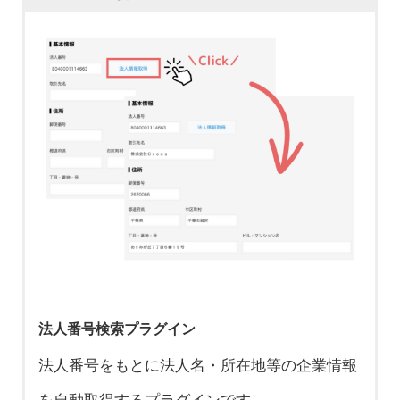
添付ファイルプレビュープラグイン
関連レコード一覧プラグイン
サブテーブル操作プラグイン
プロセス管理プラグイン
選択肢絞り込みプラグイン
添付ファイルフィールドに添付されているファ
関連レコードの値の合計やカウント数などを集
テーブル行の移動・複製・並び替えができるよ
条件に一致したレコードのみアクション実行が
条件に一致する選択肢を絞り込んで表示するこ
イルのプレビュー画面を表示するプラグインで
計・分析できるプラグインです。
うになるプラグインです。
できるよう制御したり、アクションの実行・作
とができるプラグインです。
す。
業者の設定を一括で行うことができるプラグイ
＼こんな方にオススメ！／
ンです。
＼こんな方にオススメ！／
＼こんな方にオススメ！／
＼こんな方にオススメ！／
関連レコードの値を集計・分析したい
既に登録されているテーブル行の順番を
ドロップダウンの選択肢が多すぎて探す
＼こんな方にオススメ！／
頻繁にPDFの中身を確認するので手軽に
⇨ 集計機能で自動計算！ 関連レコー
入れ替えたい
のが大変
確認できるようにしたい
ドの値が分析可能になります
⇨ 行の移動機能で、ドラッグ&ドロッ
条件に一致したレコードに対してのみア
⇨ 選択肢絞り込み機能で、条件に基づ
法人番号検索プラグイン
⇨ プレビュー機能で簡単に中身を確認
関連レコードの値を集計した値をフィー
プで簡単に行の入れ替えが可能に！
クションを実行できるように制限したい
いた選択肢のみを表示！ 視覚的なスト
法人番号をもとに法人名・所在地等の企業情報
できる！
ルドに設定したい
入力されたテーブルの行を複製したい
⇨ 実行可能チェック機能で、条件を満
レスを削減します