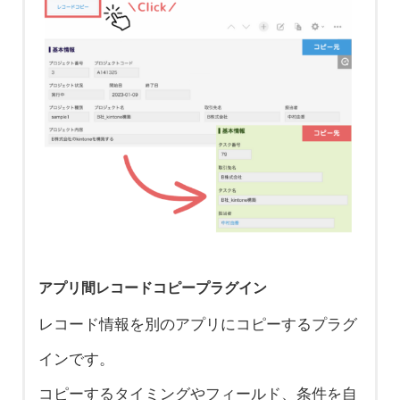
グインです。
＼こんな方にオススメ！／
＼こんな方にオススメ！／
＼こんな方にオススメ！／
＼こんな方にオススメ！／
レコード一覧画面からフィールドの値を
フィールドが多すぎて必要な項目を探す
タスクの期日管理が難しい
簡単に変更したい
のに時間がかかる
フィールドの補足説明でラベルを多用し
⇨ ガントチャート形式で視覚的に期日
⇨ インライン編集でExcelのような操作
⇨ タブ表示でカテゴリごとにフィール
ている
を把握！
性を実現します！
ドを整理！ 目的の情報がすぐ見つかり
⇨ ツールチップに置き換えれば、アプ
全体のスケジュール管理ができない
特定のレコードだけ一括コピー、削除し
ます
リ画面がスッキリします！
⇨ グループ表示で全体のスケジュール
たい
複数の関連情報を比較・分析しづらい
補足説明のラベルによってレイアウトが
アプリ間レコードコピープラグイン
をしっかり管理！ グループごとのまと
⇨ 一括コピー・非表示機能でレコード
⇨ タブ表示で関連情報を整理！ 縦に
崩れている
レコード情報を別のアプリにコピーするプラグ
め表示や色設定も可能です
の操作を効率化！
スクロールする必要がなくなるので比較
⇨ ツールチップのアイコンなら、レイ
インです。
スケジュール変更があった際の修正が手
一覧画面から特定のレコードの特定のフ
が安易になります
アウトが崩れる心配もありません！
コピーするタイミングやフィールド、条件を自