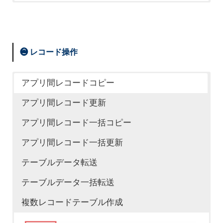
❷ レコード操作
アプリ間レコードコピー
アプリ間レコード更新
ガントチャートプラグイン
アプリ間レコード一括コピー
kintoneのレコードをガントチャートで表示する
アプリ間レコード一括更新
プラグインです。
テーブルデータ転送
イチランプラグイン
タブ表示プラグイン
ツールチッププラグイン
時間軸に沿ってタスクやイベントを可視化し、
テーブルデータ一括転送
レコード一覧画面でのインライン編集やフリー
フィールドをカテゴリごとにタブで切り替えて
アイコンにカーソルを重ねると、関連する説明
進捗状況や予定日程を一目で把握することがで
複数レコードテーブル作成
ワード検索などを可能にするプラグインです。
表示することができるプラグインです。
文をポップアップで表示することができるプラ
きます。