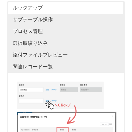
郵便番号から住
準備中です。
す！
数を自由に設定することができます！
ルックアップ
所、住所から郵
活用事例
関連ブログ
準備中です。
準備中です。
サブテーブル操作
活用事例
関連ブログ
便番号を検索す
活用事例
関連ブログ
プロセス管理
る
決算日の2ヶ月
kintoneプラグイ
活用事例
活用事例
関連ブログ
関連ブログ
選択肢絞り込み
準備中です。
kintoneプラグイ
名前のローマ字
後の日付を申告
【kintone】文字
ンで日付機能を
添付ファイルプレビュー
ンでフィールド
入力を自動で先
フィールドの条
欠番を考慮して
日に自動で設定
変換置換プラグ
プラグインで
kintoneプラグイ
パワーアップ！
関連レコード一覧
を連動させて自
頭大文字に変換
件に基づいて必
自動採番する
する
インで、データ
kintoneのお悩み
ンで自動採番＆
日付変換・期間
動入力！ フィー
する方法
須フィールドを
ルール変更に伴
日付フィールド
の表記揺れをス
を解決！ レコー
一括採番！ 管理
算出を可能にし
ルド連動プラグ
法人格（株式会
設定する
う既存の案件レ
から一括で年齢
マートに解消！
ド内容に応じて
番号の自動入力
ます
インのご紹介
社、㈱）の表記
自動計算する文
コードの管理番
算出する方法
特定のフィール
で業務を効率化
揺れを解消する
字列フィールド
号を一括更新す
日付期間を算出
ドを必須項目に
します
方法
の重複チェック
る
する方法
したい