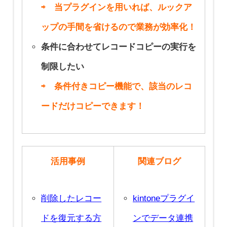
⇨ 当プラグインを用いれば、ルックア
ジェクト別など
イン活用で効率
ら取引先情報を
ける
ルチップの内容
ト・イチランプ
示！ 見やすくス
でユーザビリテ
ップの手間を省けるので業務が効率化！
同じアプリでガ
的なプロジェク
フリーワード検
タブでフィール
を切り替える
ラグインの活用
マートな運用を
ィ向上
条件に合わせてレコードコピーの実行を
ントチャートの
ト管理
索する
ドを整理する
法〜
実現
制限したい
表示を切り替え
三種の神器で進
一覧画面でサブ
各タブに作業ご
kintoneの一覧画
⇨ 条件付きコピー機能で、該当のレコ
る
化するkintoneの
テーブルの内容
とのステータス
面での検索をも
ードだけコピーできます！
プロジェクトの
プロジェクト管
を追加・編集す
を表示させる
っとお手軽に！
ステータスによ
理 〜カンバン・
る
イチランプラグ
ってバーの色を
ガントチャー
リッチエディタ
インのご紹介
活用事例
関連ブログ
切り替える
ト・イチランプ
ー・文字列(複数
プロジェクト別
ラグインの活用
行)の改行や装飾
削除したレコー
kintoneプラグイ
にタスクを整理
法〜
を一覧画面に反
ドを復元する方
ンでデータ連携