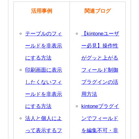
活用事例
関連ブログ
テーブルのフィ
【kintoneユーザ
ールドを非表示
ー必見】操作性
にする方法
がグッと上がる
印刷画面に表示
フィールド制御
したくないフィ
プラグインの活
ールドを非表示
用方法
にする方法
kintoneプラグイ
法人と個人によ
ンでフィールド
って表示するフ
を編集不可・非