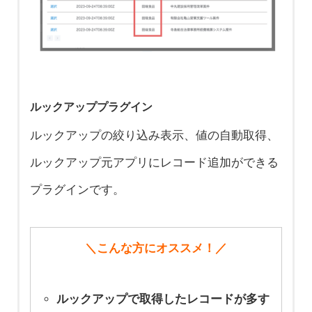
既に登録されて
をする
プラグインで
いる情報の表記
入力可能な値の
kintoneのお悩み
揺れを一括で修
制御と条件によ
を解決！ 標準で
正する方法
る必須フィール
は重複禁止にで
ルックアッププラグイン
半角全角スペー
ド切り替え
きないフィール
ルックアップの絞り込み表示、値の自動取得、
スを自動で削除
ドに重複禁止チ
ルックアップ元アプリにレコード追加ができる
する方法
ェックをしたい
プラグインです。
郵便番号のハイ
フンを自動で削
＼こんな方にオススメ！／
除する方法
電話番号のハイ
ルックアップで取得したレコードが多す