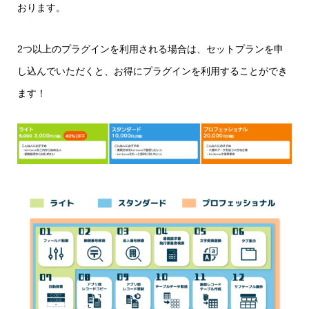
おります。
2つ以上のプラグインを利用される場合は、セットプランを申
デモデータ作成プラグイン【無料】
し込んでいただくと、お得にプラグインを利用することができ
フィールド連動プラグイン
文字置換変換プラグイン
入力制御プラグイン
郵便番号検索プラグイン
自動採番プラグイン
日付プラグイン
ます！
ChatGPTと連携してリアリティのあるデモデー
特定のフィールドの値に連動して他のフィール
特定の文字を置換、変換するプラグインです。
入力に対して重複や必須項目の不足、登録条件
入力に対して重複や必須項目の不足、登録条件
プラグインで設定した条件に基づいて、レコー
日付の加算減算・期間算出・表示形式の変更な
タを作成できるプラグインです。
ドに値を設定できるプラグインです。
変換する画面やルールを自由に設定でき、複数
のチェックができるプラグインです。
のチェックができるプラグインです。
ドを作成時に自動的に通し番号を付与すること
どができるプラグインです。
CybozuDays2023 kintoneShow+Case Unlimited
複数のフイールドの値を結合することも可能で
のレコードに対して一括で置換、変換すること
ができるプラグインです。
で発表を行い、現在無料公開中です。
す。
も可能です。
＼こんな方にオススメ！／
＼こんな方にオススメ！／
＼こんな方にオススメ！／
＼こんな方にオススメ！／
＼こんな方にオススメ！／
＼こんな方にオススメ！／
条件を満たしたときに特定のフィールド
郵便番号や住所がわからないときにWeb
基準となる日付から任意の日付プラスさ
＼こんな方にオススメ！／
の重複を禁止したい
サイトで検索するのが手間
レコード番号とは別で管理用に自動採番
れた日付を自動で設定したい
デモデータを作成するのに苦労している
特定のフィールドに合わせて特定のフィ
データの表記ゆれによる重複登録が発生
⇨ 重複チェック機能で特定のフィール
⇨ 郵便番号から住所、住所から郵便番
されるフィールドが欲しい
⇨ 日付フィールドから締切日などを自