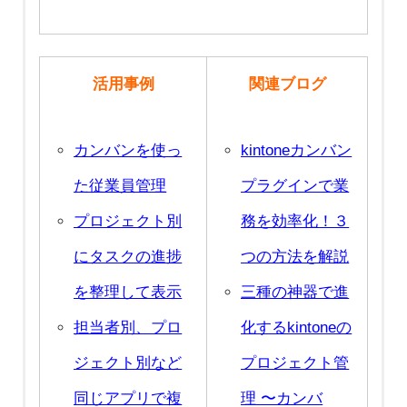
活用事例
関連ブログ
カンバンを使っ
kintoneカンバン
た従業員管理
プラグインで業
プロジェクト別
務を効率化！３
にタスクの進捗
つの方法を解説
を整理して表示
三種の神器で進
担当者別、プロ
化するkintoneの
ジェクト別など
プロジェクト管
同じアプリで複
理 〜カンバ