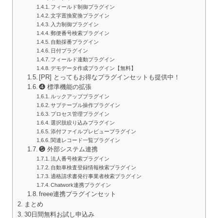
フィールド制御プラグイン
文字置換変換プラグイン
入力制御プラグイン
郵便番号検索プラグイン
自動採番プラグイン
日付プラグイン
フィールド連動プラグイン
デモデータ作成プラグイン【無料】
[PR] とってもお得なプラグインセットも提供中！
❹ 標準機能の拡張
ルックアッププラグイン
サブテーブル操作プラグイン
プロセス管理プラグイン
選択肢絞り込みプラグイン
添付ファイルプレビュープラグイン
関連レコード一覧プラグイン
❺ 外部システム連携
法人番号検索プラグイン
自動車検査登録情報検索プラグイン
適格請求書発行事業者検索プラグイン
Chatwork連携プラグイン
freee連携プラグインセット
まとめ
30日間無料お試し申込み