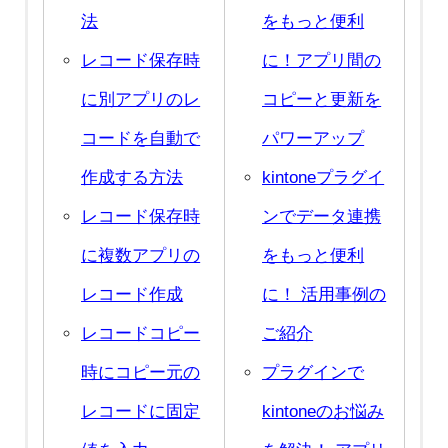
して管理する
kintoneでガント
映する
法
をもっと便利
チャートが作れ
議事録をレコー
レコード保存時
に！アプリ間の
る！ プラグイン
ド一覧画面で見
に別アプリのレ
コピーと更新を
でワンランク上
やすく表示
コードを自動で
パワーアップ
の工程管理を実
一覧画面でレコ
作成する方法
kintoneプラグイ
現します
ードの内容を編
レコード保存時
ンでデータ連携
集する
に複数アプリの
をもっと便利
レコード作成
に！ 活用事例の
レコードコピー
ご紹介
時にコピー元の
プラグインで
レコードに固定
kintoneのお悩み