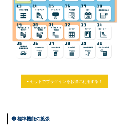
⇨ 自動でデモデータを作成可能！
ールドの値を自動入力したい
している
ドの重複を禁止に！ 入力ミスを防ぎま
号をアプリで検索可能に！
⇨ レコード作成時に自動で管理番号を
動入力できます！ 手入力を省略した
リアリティのあるデモデータを作成した
⇨ ムダな手入力を無くし、入力忘れを
⇨ 自動置換機能で表記を統一できま
す
住所情報の転記作業による入力ミスが発
付与します！ 手入力を無くし、業務を
り、設定ミスを防ぎます
い
防ぎ、業務を効率化します！
す！
条件を満たしたときに特定のフィールド
生している
効率化します
文字列を日付フィールドに変換したい
⇨ ChatGPTがリアルなデータを作成し
フィールドの値や固定値を結合した値を
全角半角などが統一されておらず、正確
を必須にしたい
⇨ 自動入力で人為的なミスを防ぎま
欠番が起こらないようにレコードに管理
⇨ 文字列や数字を日付フィールドに変
ます！
フィールドに設定したい
に必要情報を検索できていない
⇨ 必須チェック機能で特定のフィール
す！
番号を付与したい
換可能！ 柔軟な運用を可能にします
kintone支援事業者、もしくはアプリの
⇨ 結合した値を自動入力！ 自動化で
⇨ 文字表記の統一で検索漏れを防ぎま
ドを必須に！ 入力漏れを防ぎます
住所を一から手入力するのが面倒
⇨ 一括採番を行えば、欠番を無くし、
複数の既存レコードに対して日付変換、
使用方法を説明する立場にある
入力揺れを防ぎ、トラブルを防止します
す！
複数のフィールドがそれぞれ条件に一致
⇨ 自動入力で大変な手入力を効率化！
まとめて新たな番号を付与することが可
期間算出を行いたい
⇨ 大変なデモデータの作成を簡単に行
⇨ セットでプラグインをお得に利用する！
条件に一致した場合のみフィールドを連
既に登録されているレコード情報を一括
したときのみ、レコードを保存されるよ
能です！
⇨ 一括変換でまとめて、日付変換と期
うことができます！
動させたい
で修正したい
うにしたい
番号を指定した桁数に合わせて0（ゼ
間算出が可能です！ 手作業を無くし、
活用事例
関連ブログ
⇨ 条件による自動連動で柔軟な設定が
⇨ 一括変換機能でまとめて表記ゆれを
⇨ フォーマットチェック機能で、条件
ロ）で埋めたい
効率化します
❹ 標準機能の拡張
可能！ スマートな業務を実現します
修正！
を満たしたレコードのみ保存を行いま
⇨ ゼロ埋め（ゼロパディング）のケタ
活用事例
関連ブログ