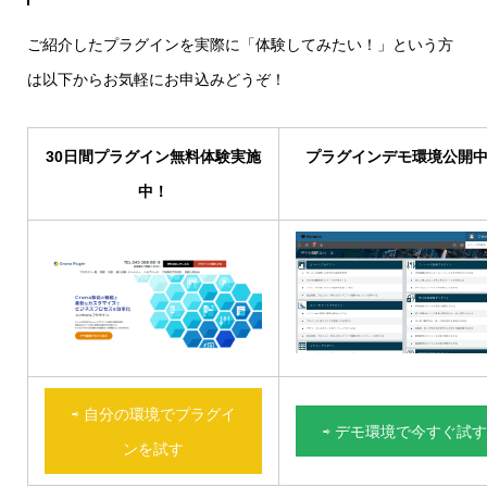
ご紹介したプラグインを実際に「体験してみたい！」という方
は以下からお気軽にお申込みどうぞ！
30日間プラグイン無料体験実施
プラグインデモ環境公開
アプリ間レコード更新プラグイン
中！
アプリ間レコード一括コピープラグイン
特定のフィールド値が一致するレコードの内容
アプリ間レコード一括更新プラグイン
テーブルデータ転送プラグイン
テーブルデータ一括転送プラグイン
複数レコードテーブル作成
特定のアプリのレコード情報を元に別アプリの
を更新するプラグインです。
特定のフィールド値が一致するレコードの内容
テーブルの行ごとに他のアプリのレコードを作
テーブルの行ごとにアプリのレコードを一括作
他のアプリのレコード情報をもとに特定レコー
レコードを一括でコピーするプラグインです。
更新するタイミングやフィールド、条件を自由
を一括で更新するプラグインです。
成するプラグインです。
成するプラグインです。
ドの任意のサブテーブルを自動で作成するプラ
コピーしたいフィールドや条件を指定すること
にカスタマイズすることができます。
更新するタイミングやフィールド、条件を自由
レコードを作成するアプリや項目を自由にカス
レコードを作成するアプリや項目を自由にカス
グインです。
ができます。
にカスタマイズすることができます。
タマイズできます。
タマイズできます。
⇨ 自分の環境でプラグイ
＼こんな方にオススメ！／
⇨ デモ環境で今すぐ試す
＼こんな方にオススメ！／
ンを試す
＼こんな方にオススメ！／
＼こんな方にオススメ！／
＼こんな方にオススメ！／
＼こんな方にオススメ！／