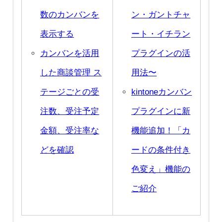
数のカンバンを
ン・ガントチャ
表示する
ート・イチラン
カンバンを活用
プラグインの活
した商談管理 ス
用法〜
テージごとの受
kintoneカンバン
注数、受注予定
プラグインに新
金額、受注率な
機能追加！「カ
どを確認
ードの条件付き
色変え」機能の
ご紹介