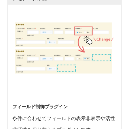
⇨ 当プラグインなら情報をまとめて更
したい
⇨ 当プラグインを用いれば、テーブル
でレコードを作成したい
⇨ テーブル行の自動作成で、人為的な
⇨ 固定値入力機能で、日付や番号など
新可能！ データ不一致によるトラブル
⇨ 当プラグインで情報をまとめて更
の使いやすさとデータ管理を両立するこ
⇨ 一括でレコードが作れるので、業務
漏れやミスを防ぎます！
の値を、複数レコードにまとめて入力す
を防ぎます
新！ ムダな手作業を無くし業務を効率
とが可能！
やデータ解析の幅が大きく広がります！
ることが可能！
化します
活用事例
関連ブログ
活用事例
関連ブログ
活用事例
活用事例
関連ブログ
関連ブログ
活用事例
関連ブログ
職種に合わせた
準備中です。
活用事例
関連ブログ
業務完了時に案
kintoneプラグイ
仕入アプリのテ
日報の明細テー
スキルチェック
準備中です。
kintoneでサブテ
契約から売上を
kintoneプラグイ
件ステータスを
ンでデータ連携
取引先マスタ情
ーブル情報から
ブルから工数レ
リスト自動作成
kintoneプラグイ
ーブルの集計を
一括作成
ンでデータ連携
自動更新する
をもっと便利
報を最新版に一
商品レコードを
コード一括登録
従業員スキル管
ンでデータ連携
可能に！ テーブ
フィールド制御プラグイン
をもっと便利
顧客マスタ変更
に！アプリ間の
括更新
作成
理を効率的に行
をもっと便利
ルデータ一括転
条件に合わせてフィールドの表示非表示や活性
に！アプリ間の
時に顧客に紐づ
コピーと更新を
う方法
に！アプリ間の
送プラグインの