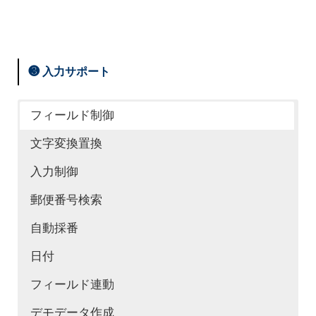
複数のアプリで管理しているデータに不
テーブルに何度も定型的な内容を手動で
複数のアプリに同じ情報を手動で入力す
一致が発生している
複数のアプリで管理しているデータに不
テーブル内のデータを集計・可視化させ
テーブル内のデータを集計・可視化させ
追加していくのが大変
るのが大変
⇨ アプリ間レコード更新機能で、デー
❸ 入力サポート
一致が発生している
て分析したい
て分析したい
⇨ 作成元アプリの情報を元に、テーブ
⇨ アプリ間のレコード一括コピーで非
タを正確に統一できます！
⇨ アプリ間レコード一括更新機能で、
⇨ テーブルデータを他のアプリに転送
⇨ テーブルデータをまとめて他のアプ
ル行を自動作成！ 手作業を減らし効率
フィールド制御
効率な手入力の必要がなくなります！
マスタ情報に変更があったとき、紐づく
データを正確に統一できます！
し、そこで集計や可視化を行えます！
リに転送し、そこで集計や可視化を行え
化します
文字変換置換
大量のレコードの情報を複数アプリに一
情報を手動で更新するのが大変
マスタ情報が変更された時、それに紐づ
テーブル内のデータを他の複数アプリと
ます！
レコード情報を元にテーブル行に初期値
入力制御
括でコピーしたい
⇨ マスタを更新後、関連アプリの情報
くレコードを自動で更新したい
連携させたい
テーブル内のデータを他の複数アプリと
を表示させたい
郵便番号検索
⇨ 大量のレコードも一括でコピー可
が自動更新されるので、ムダな手作業を
⇨ マスタアプリで一括更新ボタンを押
⇨ 転送機能でテーブル内のデータも連
連携させたい
⇨ 初期値を自動入力できるので、運用
自動採番
能！ 業務やデータ解析の幅が大きく広
無くせます！
せば、関連アプリのレコードを自動更
携が可能に！
⇨ 転送機能でテーブル内のデータも連
の幅が広がります！
日付
がります
複数のアプリに紐づく情報を一気に更新
新！
テーブルを使用したデータの管理に課題
携が可能に！
テーブルの行を手動で追加することで設
フィールド連動
複数のレコードに対して任意のフィール
したい
複数のアプリに紐づく情報を一気に更新
がある
複数のレコードのテーブル行ごとに一括
定漏れやミスが発生している
デモデータ作成
ドに共通する値を入力したい